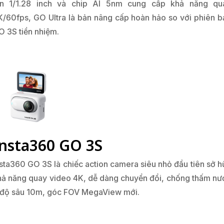
ớn 1/1.28 inch và chip AI 5nm cung cấp khả năng qu
K/60fps, GO Ultra là bản nâng cấp hoàn hảo so với phiên b
O 3S tiền nhiệm.
Insta360 GO 3S
nsta360 GO 3S là chiếc action camera siêu nhỏ đầu tiên sở h
hả năng quay video 4K, dễ dàng chuyển đổi, chống thấm nư
 độ sâu 10m, góc FOV MegaView mới.