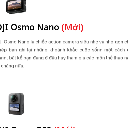
DJI Osmo Nano
(Mới)
JI Osmo Nano là chiếc action camera siêu nhẹ và nhỏ gọn c
hép bạn ghi lại những khoảnh khắc cuộc sống một cách 
àng, bất kể bạn đang ở đâu hay tham gia các môn thể thao n
i chăng nữa.