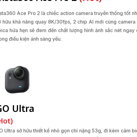
nsta360 Ace Pro 2 là chiếc action camera truyền thống tốt nh
ở hữu khả năng quay 8K/30fps, 2 chip AI mới cùng camera 
eica hứa hẹn sẽ đem đến chất lượng hình ảnh sắc nét ngay 
ong điều kiện ánh sáng yếu.
GO Ultra
Hot)
O Ultra sở hữu thiết kế nhỏ gọn chỉ nặng 53g, đi kèm cảm bi