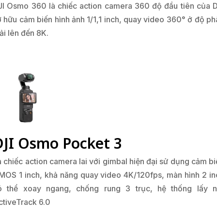
JI Osmo 360 là chiếc action camera 360 độ đầu tiên của D
ở hữu cảm biến hình ảnh 1/1,1 inch, quay video 360° ở độ ph
ải lên đến 8K.
DJI Osmo Pocket 3
à chiếc action camera lai với gimbal hiện đại sử dụng cảm bi
MOS 1 inch, khả năng quay video 4K/120fps, màn hình 2 in
ó thể xoay ngang, chống rung 3 trục, hệ thống lấy n
ctiveTrack 6.0