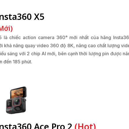
Insta360 X5
Mới)
5 là chiếc action camera 360° mới nhất của hãng Insta36
ới khả năng quay video 360 độ 8K, nâng cao chất lượng vid
hiếu sáng với 2 chip AI mới, bên cạnh thời lượng pin được nâ
n đến 185 phút.
Insta360 Ace Pro 2
(Hot)