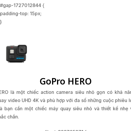
ERO là một chiếc action camera siêu nhỏ gọn có khả nă
uay video UHD 4K và phù hợp với đa số những cuộc phiêu l
à bạn cần một chiếc máy quay siêu nhỏ và thiết kế nhẹ 
hắc chắn.
#text-828765371 {
text-align: left;
}