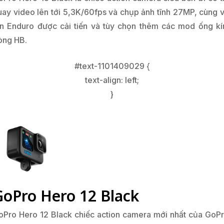
GoPro Hero 12 Black
oPro Hero 12 Black chiếc action camera mới nhất của GoPr
ó vẻ ngoại hình của chiếc máy này sẽ có không có nhiều th
i so với GoPro Hero 11 nhưng với cảm biến 1/1.9 inch.
GoPro Hero 11