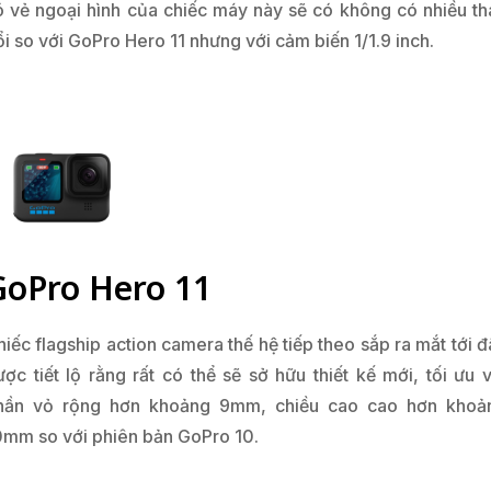
iếc flagship action camera thế hệ tiếp theo sắp ra mắt tới 
ược tiết lộ rằng rất có thể sẽ sở hữu thiết kế mới, tối ưu v
hần vỏ rộng hơn khoảng 9mm, chiều cao cao hơn khoả
0mm so với phiên bản GoPro 10.
GoPro Hero 10 Black
ất cả tốc độ và sự dễ dàng tối đa, giờ đây đã có trong GoP
ạnh mẽ nhất từ ​​trước đến nay. Được hỗ trợ bởi bộ xử lý G
ới mang tính cách mạng, HERO10 Black quay video 5.3K v