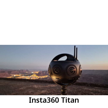
Insta360 Titan
#gap-1727012844 {
padding-top: 15px;
}
GoPro HERO