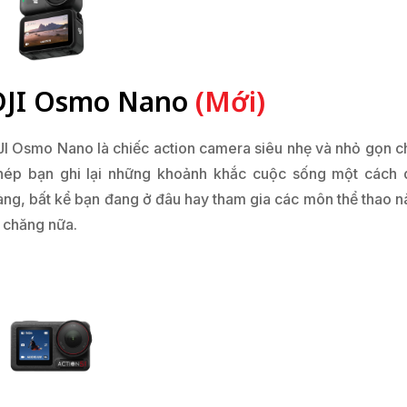
DJI Osmo Nano
(Mới)
JI Osmo Nano là chiếc action camera siêu nhẹ và nhỏ gọn c
hép bạn ghi lại những khoảnh khắc cuộc sống một cách 
àng, bất kể bạn đang ở đâu hay tham gia các môn thể thao n
i chăng nữa.