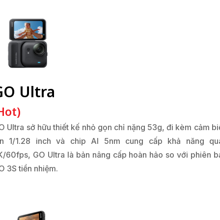
GO Ultra
Hot)
O Ultra sở hữu thiết kế nhỏ gọn chỉ nặng 53g, đi kèm cảm bi
ớn 1/1.28 inch và chip AI 5nm cung cấp khả năng qu
K/60fps, GO Ultra là bản nâng cấp hoàn hảo so với phiên b
O 3S tiền nhiệm.