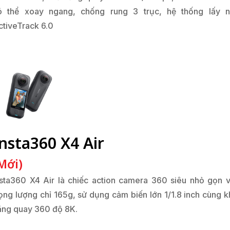
ó thể xoay ngang, chống rung 3 trục, hệ thống lấy n
ctiveTrack 6.0
nsta360 X4 Air
Mới)
nsta360 X4 Air là chiếc action camera 360 siêu nhỏ gọn v
rọng lượng chỉ 165g, sử dụng cảm biến lớn 1/1.8 inch cùng k
ăng quay 360 độ 8K.