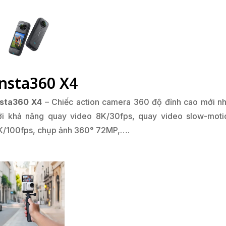
Insta360 X4
nsta360 X4
– Chiếc action camera 360 độ đỉnh cao mới nh
ới khả năng quay video 8K/30fps, quay video slow-moti
K/100fps, chụp ảnh 360° 72MP,….