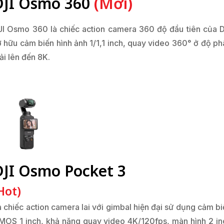
DJI Osmo 360
(Mới)
JI Osmo 360 là chiếc action camera 360 độ đầu tiên của D
ở hữu cảm biến hình ảnh 1/1,1 inch, quay video 360° ở độ ph
ải lên đến 8K.
DJI Osmo Pocket 3
Hot)
à chiếc action camera lai với gimbal hiện đại sử dụng cảm bi
MOS 1 inch, khả năng quay video 4K/120fps, màn hình 2 in