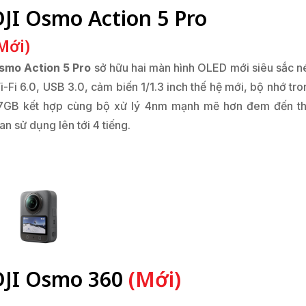
DJI Osmo Action 5 Pro
Mới)
smo Action 5 Pro
sở hữu hai màn hình OLED mới siêu sắc né
-Fi 6.0, USB 3.0, cảm biến 1/1.3 inch thế hệ mới, bộ nhớ tr
7GB kết hợp cùng bộ xử lý 4nm mạnh mẽ hơn đem đến th
an sử dụng lên tới 4 tiếng.
DJI Osmo 360
(Mới)