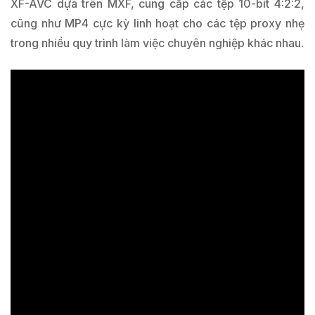
XF-AVC dựa trên MXF, cung cấp các tệp 10-bit 4:2:2,
cũng như MP4 cực kỳ linh hoạt cho các tệp proxy nhẹ
trong nhiều quy trình làm việc chuyên nghiệp khác nhau.