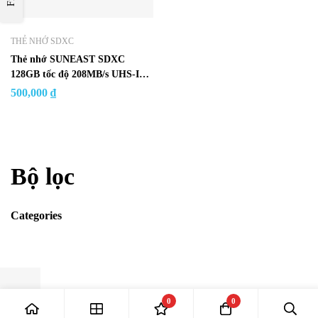
THẺ NHỚ SDXC
Thẻ nhớ SUNEAST SDXC
128GB tốc độ 208MB/s UHS-I
V30
500,000
₫
Bộ lọc
Categories
0
0