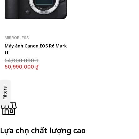
MIRRORLESS
Máy ảnh Canon EOS R6 Mark
II
Giá
54,000,000
₫
gốc
Giá
50,990,000
₫
là:
hiện
54,000,000 ₫.
tại
là:
50,990,000 ₫.
Filters
Lựa chọn chất lượng cao