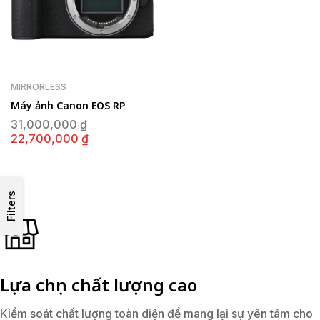
MIRRORLESS
Máy ảnh Canon EOS RP
Giá
31,000,000
₫
gốc
Giá
22,700,000
₫
là:
hiện
31,000,000 ₫.
tại
là:
22,700,000 ₫.
Filters
Lựa chọn chất lượng cao
Kiểm soát chất lượng toàn diện để mang lại sự yên tâm cho