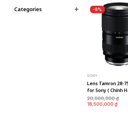
Categories
-8%
SONY
Lens Tamron 28-75
for Sony ( Chính H
Gi
20,000,000
₫
gố
Giá
18,500,000
₫
là:
hiệ
20
tại
là:
18,