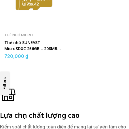
THẺ NHỚ MICRO
Thẻ nhớ SUNEAST
MicroSDXC 256GB – 208MB/s
UHS-I V30 GOLD Series
720,000
₫
Filters
Lựa chọn chất lượng cao
Kiểm soát chất lượng toàn diện để mang lại sự yên tâm cho