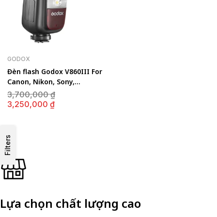
GODOX
Đèn flash Godox V860III For
Canon, Nikon, Sony,
Fujifilm…..
Giá
3,700,000
₫
gốc
Giá
3,250,000
₫
là:
hiện
3,700,000 ₫.
tại
là:
3,250,000 ₫.
Filters
Lựa chọn chất lượng cao