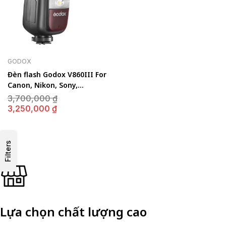
GODOX
Đèn flash Godox V860III For
Canon, Nikon, Sony,
Fujifilm…..
Giá
3,700,000
₫
gốc
Giá
3,250,000
₫
là:
hiện
3,700,000 ₫.
tại
là:
3,250,000 ₫.
Filters
Lựa chọn chất lượng cao