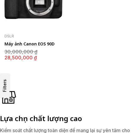
DSLR
Máy ảnh Canon EOS 90D
Giá
30,000,000
₫
gốc
Giá
28,500,000
₫
là:
hiện
30,000,000 ₫.
tại
là:
28,500,000 ₫.
Filters
Lựa chọn chất lượng cao
Kiểm soát chất lượng toàn diện để mang lại sự yên tâm cho