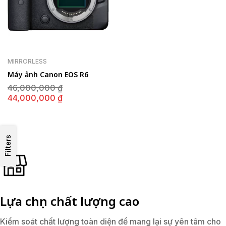
MIRRORLESS
Máy ảnh Canon EOS R6
Giá
46,000,000
₫
gốc
Giá
44,000,000
₫
là:
hiện
46,000,000 ₫.
tại
là:
44,000,000 ₫.
Filters
Lựa chọn chất lượng cao
Kiểm soát chất lượng toàn diện để mang lại sự yên tâm cho