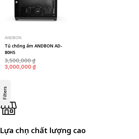
ANDBON
Tủ chống ẩm ANDBON AD-
80HS
Giá
3,500,000
₫
gốc
Giá
3,000,000
₫
là:
hiện
3,500,000 ₫.
tại
là:
3,000,000 ₫.
Filters
Lựa chọn chất lượng cao