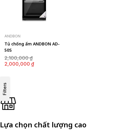
ANDBON
Tủ chống ẩm ANDBON AD-
50S
Giá
2,100,000
₫
gốc
Giá
2,000,000
₫
là:
hiện
2,100,000 ₫.
tại
là:
2,000,000 ₫.
Filters
Lựa chọn chất lượng cao